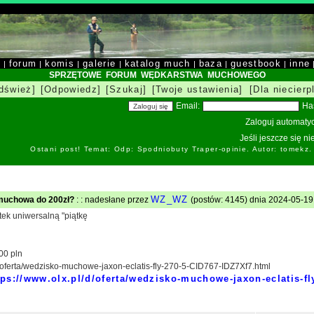
y
forum
komis
galerie
katalog much
baza
guestbook
inne
|
|
|
|
|
|
|
SPRZĘTOWE FORUM WĘDKARSTWA MUCHOWEGO
dśwież]
[Odpowiedz]
[Szukaj]
[Twoje ustawienia]
[Dla niecierp
Email:
Ha
Zaloguj automatyc
Jeśli jeszcze się n
Ostani post! Temat: Odp: Spodniobuty Traper-opinie. Autor: tomekz
WZ_WZ
muchowa do 200zł?
: : nadesłane przez
(postów: 4145) dnia 2024-05-19 1
tek uniwersalną "piątkę
00 pln
d/oferta/wedzisko-muchowe-jaxon-eclatis-fly-270-5-CID767-IDZ7Xf7.html
tps://www.olx.pl/d/oferta/wedzisko-muchowe-jaxon-eclatis-fl