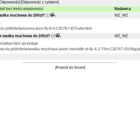
[Odpowiedz]
[Odpowiedz z cytatem]
etl bez treści wiadomości
Nadawca
wędka muchowa do 200zł?
[1]
WZ_WZ
:
olx.pl/d/oferta/scierra-pico-fly-8-5-CID767-IDTuvbr.html
a wędka muchowa do 200zł?
[0]
WZ_WZ
eroskład ktoś sprzedaje
www.olx.pl/d/oferta/wedka-muchowa-jaxon-monolith-xt-fly-4-2-75m-CID767-IDUNgud
[Powrót do forum]