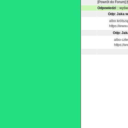
[Powrót do Forum]
Odpowiedzi
::
wyświ
Odp: Jaka 
albo krótszą
https://www.
Odp: Jak
albo czt
https://