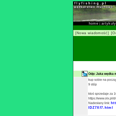
f l y f i s h i n g . p l
home
artykuł
|
[Nowa wiadomość]
[O
Odp: Jaka wędka 
kup sobie na począ
9 stóp
ktoś sprzedaje za 1
https://www.olx.pl/
ht
Nadesłany link:
IDZ7Xf7.html