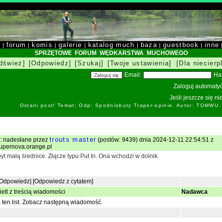
y
forum
komis
galerie
katalog much
baza
guestbook
inne
|
|
|
|
|
|
|
SPRZĘTOWE FORUM WĘDKARSTWA MUCHOWEGO
dśwież]
[Odpowiedz]
[Szukaj]
[Twoje ustawienia]
[Dla niecierp
Email:
Ha
Zaloguj automatyc
Jeśli jeszcze się n
Ostani post! Temat: Odp: Spodniobuty Traper-opinie. Autor: TOMWU.
trouts master
 : nadesłane przez
(postów: 9439) dnia 2024-12-11 22:54:51 z
supernova.orange.pl
t małą średnice. Złącze typu Put In. Ona wchodzi w dolnik.
[Odpowiedz]
[Odpowiedz z cytatem]
etl z treścią wiadomości
Nadawca
ten list.
Zobacz następną wiadomość.