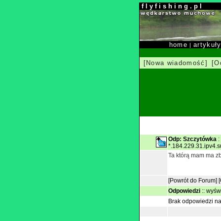
f l y f i s h i n g . p l
home
artykuł
|
[Nowa wiadomość]
[O
Odp: Szczytówka
:
*.184.229.31.ipv4.
Ta którą mam ma zby
[Powrót do Forum]
Odpowiedzi
::
wyświ
Brak odpowiedzi na 