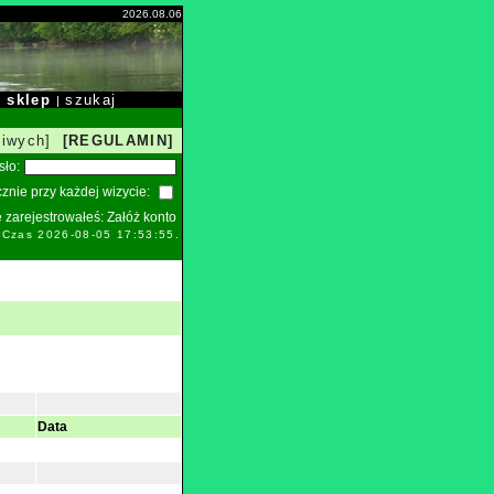
2026.08.06
sklep
szukaj
|
|
liwych]
[REGULAMIN]
sło:
znie przy każdej wizycie:
ie zarejestrowałeś:
Załóż konto
 Czas 2026-08-05 17:53:55.
Data