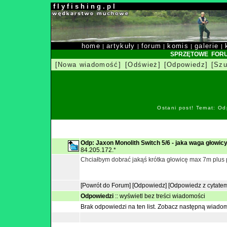
f l y f i s h i n g . p l
home
artykuły
forum
komis
galerie
|
|
|
|
|
SPRZĘTOWE FOR
[Nowa wiadomość]
[Odśwież]
[Odpowiedz]
[Szu
Ostani post! Temat: Od
Odp: Jaxon Monolith Switch 5/6 - jaka waga głowic
84.205.172.*
Chciałbym dobrać jakąś krótka głowicę max 7m plus p
[Powrót do Forum]
[Odpowiedz]
[Odpowiedz z cytate
Odpowiedzi
::
wyświetl bez treści wiadomości
Brak odpowiedzi na ten list.
Zobacz następną wiado