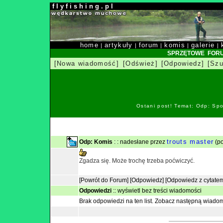
f l y f i s h i n g . p l
home
artykuły
forum
komis
galerie
|
|
|
|
|
SPRZĘTOWE FOR
[Nowa wiadomość]
[Odśwież]
[Odpowiedz]
[Szu
Ostani post! Temat: Odp: Spo
trouts master
Odp: Komis
: : nadesłane przez
(po
Zgadza się. Może trochę trzeba poćwiczyć.
[Powrót do Forum]
[Odpowiedz]
[Odpowiedz z cytate
Odpowiedzi
::
wyświetl bez treści wiadomości
Brak odpowiedzi na ten list.
Zobacz następną wiado