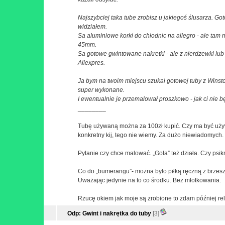
Najszybciej taka tube zrobisz u jakiegoś ślusarza. G
widziałem.
Sa aluminiowe korki do chłodnic na allegro - ale tam
45mm.
Sa gotowe gwintowane nakretki - ale z nierdzewki l
Aliexpres.
Ja bym na twoim miejscu szukał gotowej tuby z Wins
super wykonane.
I ewentualnie je przemalował proszkowo - jak ci nie b
________
Tubę używaną można za 100zł kupić. Czy ma być uż
konkretny kij, tego nie wiemy. Za dużo niewiadomych.
Pytanie czy chce malować. „Goła” też działa. Czy psi
Co do „bumerangu”- można było piłką ręczną z brzes
Uważając jedynie na to co środku. Bez młotkowania.
Rzucę okiem jak moje są zrobione to zdam później rel
Odp: Gwint i nakrętka do tuby
[3]