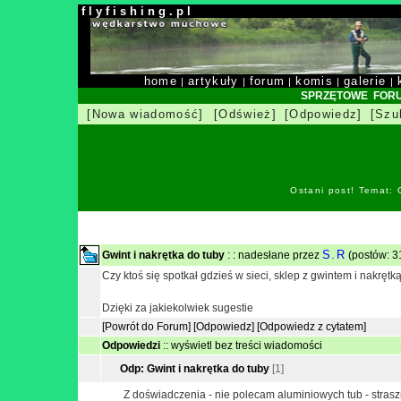
f l y f i s h i n g . p l
home
artykuły
forum
komis
galerie
|
|
|
|
|
SPRZĘTOWE FOR
[Nowa wiadomość]
[Odśwież]
[Odpowiedz]
[Szu
Ostani post! Temat: 
S.R
Gwint i nakrętka do tuby
: : nadesłane przez
(postów: 31
Czy ktoś się spotkał gdzieś w sieci, sklep z gwintem i nakrętk
Dzięki za jakiekolwiek sugestie
[Powrót do Forum]
[Odpowiedz]
[Odpowiedz z cytatem]
Odpowiedzi
::
wyświetl bez treści wiadomości
Odp: Gwint i nakrętka do tuby
[1]
Z doświadczenia - nie polecam aluminiowych tub - straszni