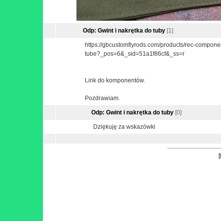
Odp: Gwint i nakrętka do tuby
[1]
https://gbcustomflyrods.com/products/rec-componen
tube?_pos=6&_sid=51a1f86cf&_ss=r
Link do komponentów.
Pozdrawiam.
Odp: Gwint i nakrętka do tuby
[0]
Dziękuję za wskazówki