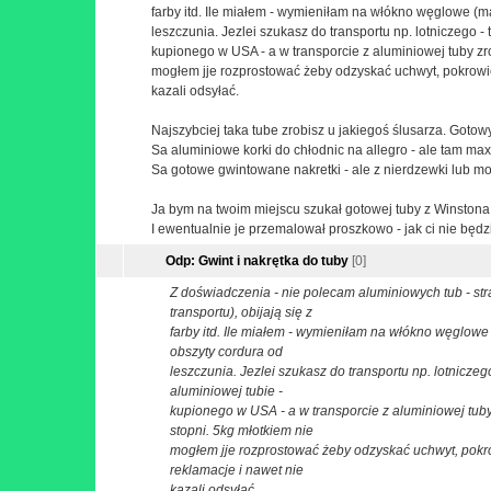
farby itd. Ile miałem - wymieniłam na włókno węglowe (ma
leszczunia. Jezlei szukasz do transportu np. lotniczego -
kupionego w USA - a w transporcie z aluminiowej tuby zr
mogłem jje rozprostować żeby odzyskać uchwyt, pokrowiec 
kazali odsyłać.
Najszybciej taka tube zrobisz u jakiegoś ślusarza. Goto
Sa aluminiowe korki do chłodnic na allegro - ale tam m
Sa gotowe gwintowane nakretki - ale z nierdzewki lub m
Ja bym na twoim miejscu szukał gotowej tuby z Winston
I ewentualnie je przemalował proszkowo - jak ci nie będz
Odp: Gwint i nakrętka do tuby
[0]
Z doświadczenia - nie polecam aluminiowych tub - str
transportu), obijają się z
farby itd. Ile miałem - wymieniłam na włókno węglowe (
obszyty cordura od
leszczunia. Jezlei szukasz do transportu np. lotniczeg
aluminiowej tubie -
kupionego w USA - a w transporcie z aluminiowej tuby
stopni. 5kg młotkiem nie
mogłem jje rozprostować żeby odzyskać uchwyt, pokrow
reklamacje i nawet nie
kazali odsyłać.