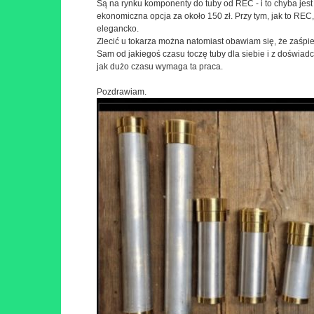
Są na rynku komponenty do tuby od REC - i to chyba jest
ekonomiczna opcja za około 150 zł. Przy tym, jak to REC,
elegancko.
Zlecić u tokarza można natomiast obawiam się, że zaśpi
Sam od jakiegoś czasu toczę tuby dla siebie i z doświad
jak dużo czasu wymaga ta praca.
Pozdrawiam.