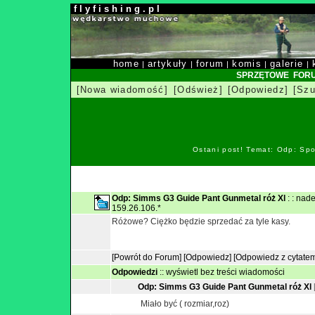
f l y f i s h i n g . p l
home
artykuły
forum
komis
galerie
|
|
|
|
|
SPRZĘTOWE FOR
[Nowa wiadomość]
[Odśwież]
[Odpowiedz]
[Szu
Ostani post! Temat: Odp: Spo
Odp: Simms G3 Guide Pant Gunmetal róż Xl
: : nad
159.26.106.*
Różowe? Ciężko będzie sprzedać za tyle kasy.
[Powrót do Forum]
[Odpowiedz]
[Odpowiedz z cytate
Odpowiedzi
::
wyświetl bez treści wiadomości
Odp: Simms G3 Guide Pant Gunmetal róż Xl
Miało być ( rozmiar,roz)