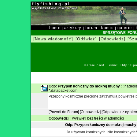
f l y f i s h i n g . p l
home
artykuły
forum
komis
galerie
|
|
|
|
|
SPRZĘTOWE FOR
[Nowa wiadomość]
[Odśwież]
[Odpowiedz]
[Szu
Ostani post! Temat: Odp: Spo
Odp: Przypon koniczny do mokrej muchy
: : nades
*.datapacket.com
Przepony kosmiczne plecione zatrzymują powietrze 
[Powrót do Forum]
[Odpowiedz]
[Odpowiedz z cytate
Odpowiedzi
::
wyświetl bez treści wiadomości
Odp: Przypon koniczny do mokrej much
Ja używam komicznych. Nie kosmicznyc