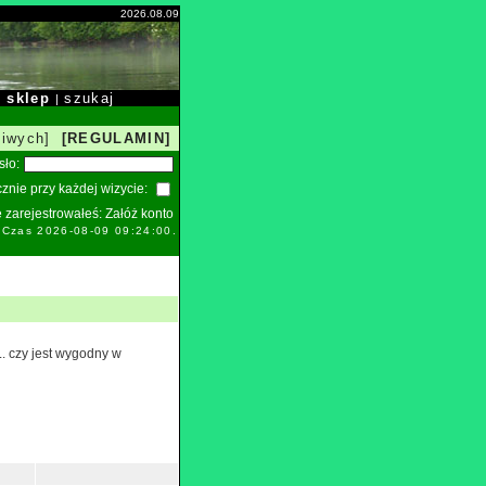
2026.08.09
sklep
szukaj
|
|
liwych]
[REGULAMIN]
sło:
znie przy każdej wizycie:
ie zarejestrowałeś:
Załóż konto
. Czas 2026-08-09 09:24:00.
L. czy jest wygodny w