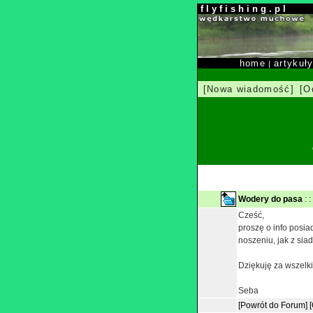
f l y f i s h i n g . p l
home
artykuł
|
[Nowa wiadomość]
[O
Wodery do pasa
: 
Cześć,
proszę o info posia
noszeniu, jak z sia
Dziękuję za wszelk
Seba
[Powrót do Forum]