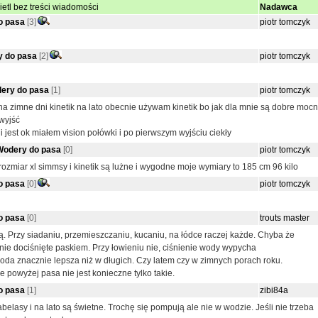
etl bez treści wiadomości
Nadawca
o pasa
[3]
piotr tomczyk
y do pasa
[2]
piotr tomczyk
ery do pasa
[1]
piotr tomczyk
a zimne dni kinetik na lato obecnie używam kinetik bo jak dla mnie są dobre mocn
 wyjść
 jest ok miałem vision połówki i po pierwszym wyjściu ciekły
Wodery do pasa
[0]
piotr tomczyk
ozmiar xl simmsy i kinetik są lużne i wygodne moje wymiary to 185 cm 96 kilo
o pasa
[0]
piotr tomczyk
o pasa
[0]
trouts master
ą. Przy siadaniu, przemieszczaniu, kucaniu, na łódce raczej każde. Chyba że
nie dociśnięte paskiem. Przy łowieniu nie, ciśnienie wody wypycha
oda znacznie lepsza niż w długich. Czy latem czy w zimnych porach roku.
e powyżej pasa nie jest konieczne tylko takie.
o pasa
[1]
zibi84a
lasy i na lato są świetne. Trochę się pompują ale nie w wodzie. Jeśli nie trzeba