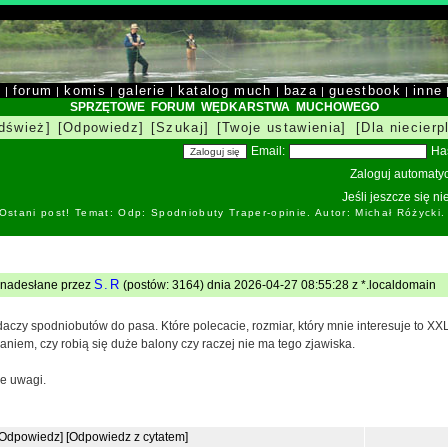
y
forum
komis
galerie
katalog much
baza
guestbook
inne
|
|
|
|
|
|
|
SPRZĘTOWE FORUM WĘDKARSTWA MUCHOWEGO
dśwież]
[Odpowiedz]
[Szukaj]
[Twoje ustawienia]
[Dla niecierp
Email:
Ha
Zaloguj automatyc
Jeśli jeszcze się n
Ostani post! Temat: Odp: Spodniobuty Traper-opinie. Autor: Michał Różycki
S.R
: nadesłane przez
(postów: 3164) dnia 2026-04-27 08:55:28 z *.localdomain
daczy spodniobutów do pasa. Które polecacie, rozmiar, który mnie interesuje to XX
daniem, czy robią się duże balony czy raczej nie ma tego zjawiska.
ie uwagi.
[Odpowiedz]
[Odpowiedz z cytatem]