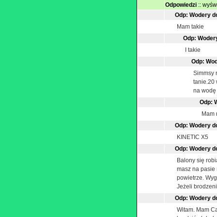
Odpowiedzi
::
wyświ
Odp: Wodery d
Mam takie
Odp: Woder
I takie
Odp: Wod
Simmsy n
tanie.20
na wodę i
Odp: 
Mam r
Odp: Wodery d
KINETIC X5
Odp: Wodery d
Balony się robi
masz na pasie 
powietrze. Wyg
Jeżeli brodzeni
Odp: Wodery d
Witam. Mam Cabe