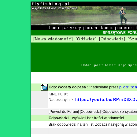
f l y f i s h i n g . p l
home
artykuły
forum
komis
galerie
|
|
|
|
|
SPRZĘTOWE FOR
[Nowa wiadomość]
[Odśwież]
[Odpowiedz]
[Szu
Ostani post! Temat: Odp: Spod
piotr t
Odp: Wodery do pasa
: : nadesłane przez
KINETIC X5
https://youtu.be/RPmD8XD
Nadesłany link:
[Powrót do Forum]
[Odpowiedz]
[Odpowiedz z cytate
Odpowiedzi
::
wyświetl bez treści wiadomości
Brak odpowiedzi na ten list.
Zobacz następną wiado