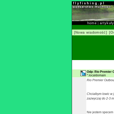
f l y f i s h i n g . p l
home
artykuł
|
[Nowa wiadomość]
[O
Odp: Rio Premier 
*.localdomain
Rio Premier Outbou
Chcialbym lowic w j
zazwyczaj do 2-3 m
Nie jestem specem o