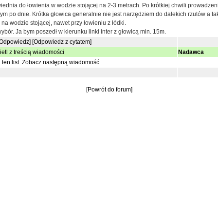
iednia do łowienia w wodzie stojącej na 2-3 metrach. Po krótkiej chwili prowadzen
ym po dnie. Krótka głowica generalnie nie jest narzędziem do dalekich rzutów a ta
a wodzie stojącej, nawet przy łowieniu z łódki.
bór. Ja bym poszedł w kierunku linki inter z głowicą min. 15m.
[Odpowiedz]
[Odpowiedz z cytatem]
etl z treścią wiadomości
Nadawca
ten list.
Zobacz następną wiadomość.
[Powrót do forum]