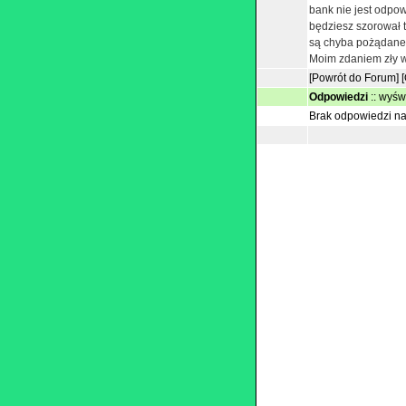
bank nie jest odpow
będziesz szorował t
są chyba pożądane n
Moim zdaniem zły wy
[Powrót do Forum]
Odpowiedzi
::
wyświ
Brak odpowiedzi na 