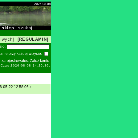
2026.08.08
sklep
szukaj
|
|
liwych]
[REGULAMIN]
sło:
znie przy każdej wizycie:
ie zarejestrowałeś:
Załóż konto
. Czas 2026-08-08 14:20:39.
6-05-22 12:58:06 z