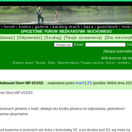
y
forum
komis
galerie
katalog much
baza
guestbook
inne
|
|
|
|
|
|
|
SPRZĘTOWE FORUM WĘDKARSTWA MUCHOWEGO
dśwież]
[Odpowiedz]
[Szukaj]
[Twoje ustawienia]
[Dla niecierp
Email:
Ha
Zaloguj automatyc
Jeśli jeszcze się n
Ostani post! Temat: Odp: Spodniobuty Traper-opinie. Autor: tomekz
mart123
Outbound Short WF-I/S3/S5
: : nadesłane przez
(postów: 6664) dnia 202
nd Short WF-I/S3/S5
eziorach glownie z lodzi, dlatego tez krotka glowica mi odpowiada, glebokosci
etrow aksymalnie.
d łowienia w jeziorach ale linka z końcówką S5, a po drodze jest S3, wg mnie na