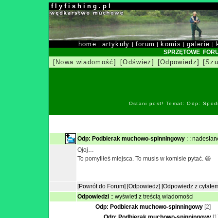
f l y f i s h i n g . p l
home
artykuły
forum
komis
galerie
|
|
|
|
|
SPRZĘTOWE FOR
[Nowa wiadomość]
[Odśwież]
[Odpowiedz]
[Szu
Ostani post! Temat: Odp: Spod
Odp: Podbierak muchowo-spinningowy
: : nadesła
Ojoj…
To pomyliłeś miejsca. To musis w komisie pytać. 😀
[Powrót do Forum]
[Odpowiedz]
[Odpowiedz z cytate
Odpowiedzi
::
wyświetl z treścią wiadomości
Odp: Podbierak muchowo-spinningowy
[2]
Odp: Podbierak muchowo-spinningowy
[1