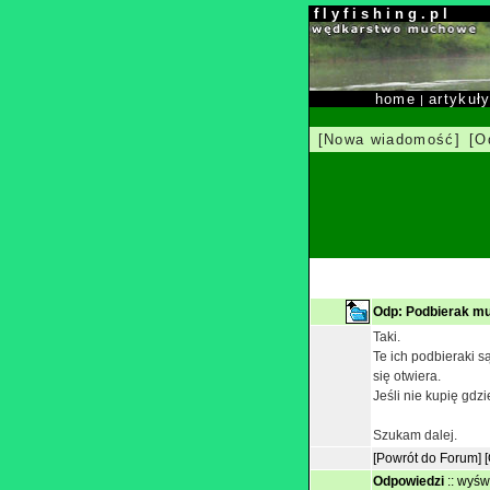
f l y f i s h i n g . p l
home
artykuł
|
[Nowa wiadomość]
[O
Odp: Podbierak m
Taki.
Te ich podbieraki są
się otwiera.
Jeśli nie kupię gd
Szukam dalej.
[Powrót do Forum]
Odpowiedzi
::
wyświ