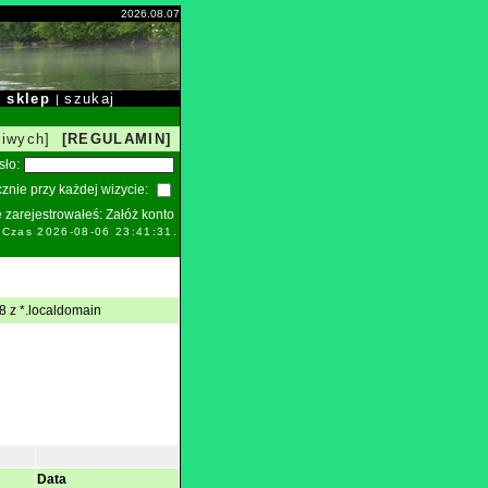
2026.08.07
sklep
szukaj
|
|
liwych]
[REGULAMIN]
sło:
znie przy każdej wizycie:
ie zarejestrowałeś:
Załóż konto
. Czas 2026-08-06 23:41:31.
8 z *.localdomain
Data