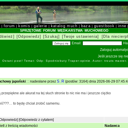
y
forum
komis
galerie
katalog much
baza
guestbook
inne
|
|
|
|
|
|
|
SPRZĘTOWE FORUM WĘDKARSTWA MUCHOWEGO
dśwież]
[Odpowiedz]
[Szukaj]
[Twoje ustawienia]
[Dla niecierp
Email:
Ha
Zaloguj automatyc
Jeśli jeszcze się n
Ostani post! Temat: Odp: Spodniobuty Traper-opinie. Autor: trouts master
S.R
uchowy japoński
: : nadesłane przez
(postów: 3164) dnia 2026-06-29 07:45:4
 przepiękne ale akurat na tej słuch stronie to nic nie ma i jeszcze ciężko
zieś???… to będę chciał zrobić samemu.
[Odpowiedz]
[Odpowiedz z cytatem]
etl z treścią wiadomości
Nadawca