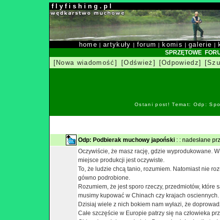
f l y f i s h i n g . p l
home
artykuły
forum
komis
galerie
|
|
|
|
|
SPRZĘTOWE FOR
[Nowa wiadomość]
[Odśwież]
[Odpowiedz]
[Szu
Ostani post! Temat: Odp: Spo
Odp: Podbierak muchowy japoński
: : nadesłane p
Oczywiście, że masz rację, gdzie wyprodukowane. W
miejsce produkcji jest oczywiste.
To, że ludzie chcą tanio, rozumiem. Natomiast nie r
gówno podrobione.
Rozumiem, że jest sporo rzeczy, przedmiotów, które 
musimy kupować w Chinach czy krajach osciennych.
Dzisiaj wiele z nich bokiem nam wyłazi, że doprowadz
Całe szczęście w Europie patrzy się na człowieka pr