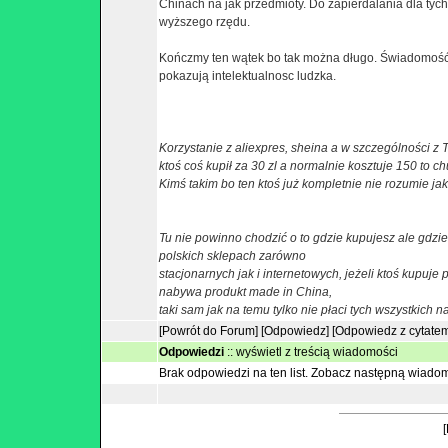
Chinach na jak przedmioty. Do zapierdalania dla tych
wyższego rzędu.
Kończmy ten wątek bo tak można długo. Świadomość t
pokazują intelektualnosc ludzka.
Korzystanie z aliexpres, sheina a w szczególności z 
ktoś coś kupił za 30 zl a normalnie kosztuje 150 to ch
Kimś takim bo ten ktoś już kompletnie nie rozumie ja
Tu nie powinno chodzić o to gdzie kupujesz ale gdz
polskich sklepach zarówno
stacjonarnych jak i internetowych, jeżeli ktoś kupuj
nabywa produkt made in China,
taki sam jak na temu tylko nie płaci tych wszystkich n
[Powrót do Forum]
[Odpowiedz]
[Odpowiedz z cytate
Odpowiedzi
::
wyświetl z treścią wiadomości
Brak odpowiedzi na ten list.
Zobacz następną wiado