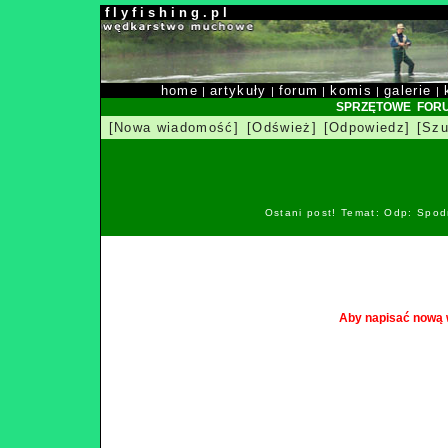
f l y f i s h i n g . p l
home
artykuły
forum
komis
galerie
|
|
|
|
|
SPRZĘTOWE FOR
[Nowa wiadomość]
[Odśwież]
[Odpowiedz]
[Szu
Ostani post! Temat: Odp: Spod
Aby napisać nową 