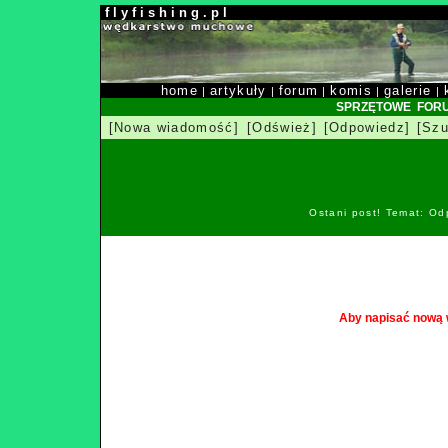
f l y f i s h i n g . p l
home
artykuły
forum
komis
galerie
|
|
|
|
|
SPRZĘTOWE FOR
[Nowa wiadomość]
[Odśwież]
[Odpowiedz]
[Szu
Ostani post! Temat: Od
Aby napisać nową 