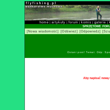
f l y f i s h i n g . p l
home
artykuły
forum
komis
galerie
|
|
|
|
|
SPRZĘTOWE FOR
[Nowa wiadomość]
[Odśwież]
[Odpowiedz]
[Szu
Ostani post! Temat: Odp: Spo
Aby napisać nową 