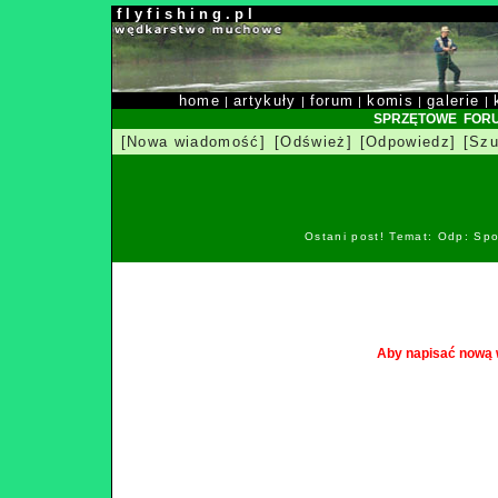
f l y f i s h i n g . p l
home
artykuły
forum
komis
galerie
|
|
|
|
|
SPRZĘTOWE FOR
[Nowa wiadomość]
[Odśwież]
[Odpowiedz]
[Szu
Ostani post! Temat: Odp: Spo
Aby napisać nową 