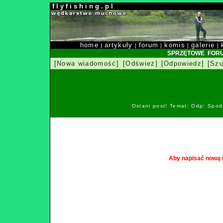
f l y f i s h i n g . p l
home
artykuły
forum
komis
galerie
|
|
|
|
|
SPRZĘTOWE FOR
[Nowa wiadomość]
[Odśwież]
[Odpowiedz]
[Szu
Ostani post! Temat: Odp: Spod
Aby napisać nową 