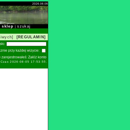
2026.08.06
sklep
szukaj
|
|
liwych]
[REGULAMIN]
sło:
znie przy każdej wizycie:
ie zarejestrowałeś:
Załóż konto
 Czas 2026-08-05 17:53:55.