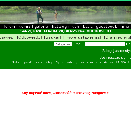
y
forum
komis
galerie
katalog much
baza
guestbook
inne
|
|
|
|
|
|
|
SPRZĘTOWE FORUM WĘDKARSTWA MUCHOWEGO
dśwież]
[Odpowiedz]
[Szukaj]
[Twoje ustawienia]
[Dla niecierp
Email:
Ha
Zaloguj automatyc
Jeśli jeszcze się n
Ostani post! Temat: Odp: Spodniobuty Traper-opinie. Autor: TOMWU.
Aby napisać nową wiadomość musisz się zalogować.