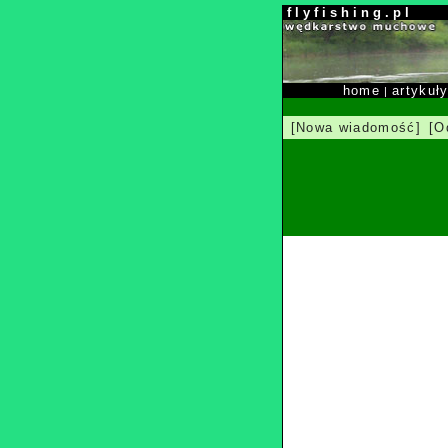
f l y f i s h i n g . p l
home
artykuł
|
[Nowa wiadomość]
[O