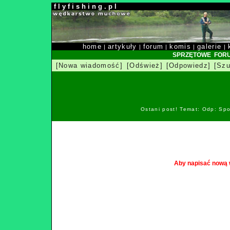
f l y f i s h i n g . p l
home
artykuły
forum
komis
galerie
|
|
|
|
|
SPRZĘTOWE FOR
[Nowa wiadomość]
[Odśwież]
[Odpowiedz]
[Szu
Ostani post! Temat: Odp: Spo
Aby napisać nową 