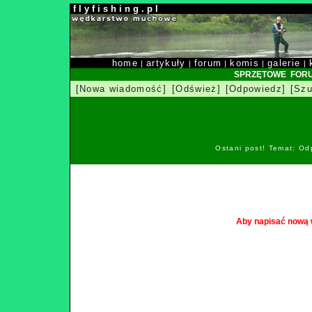
f l y f i s h i n g . p l
home
artykuły
forum
komis
galerie
|
|
|
|
|
SPRZĘTOWE FOR
[Nowa wiadomość]
[Odśwież]
[Odpowiedz]
[Szu
Ostani post! Temat: Od
Aby napisać nową 