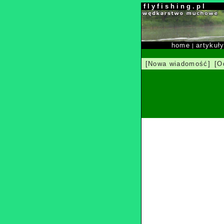
f l y f i s h i n g . p l
home
artykuł
|
[Nowa wiadomość]
[O