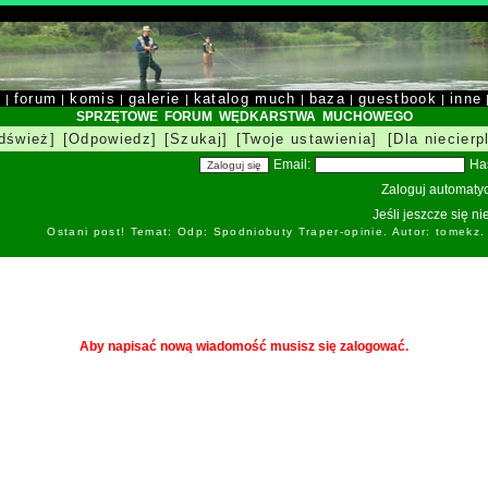
y
forum
komis
galerie
katalog much
baza
guestbook
inne
|
|
|
|
|
|
|
SPRZĘTOWE FORUM WĘDKARSTWA MUCHOWEGO
dśwież]
[Odpowiedz]
[Szukaj]
[Twoje ustawienia]
[Dla niecierp
Email:
Ha
Zaloguj automatyc
Jeśli jeszcze się n
Ostani post! Temat: Odp: Spodniobuty Traper-opinie. Autor: tomekz
Aby napisać nową wiadomość musisz się zalogować.