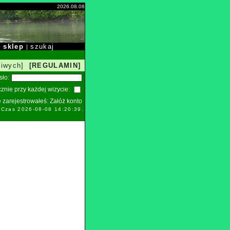
2026.08.08
sklep
szukaj
|
|
liwych]
[REGULAMIN]
sło:
znie przy każdej wizycie:
ie zarejestrowałeś:
Załóż konto
. Czas 2026-08-08 14:20:39.