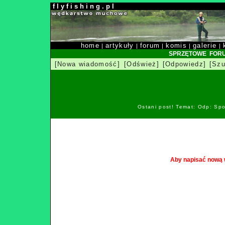
f l y f i s h i n g . p l
home
artykuły
forum
komis
galerie
|
|
|
|
|
SPRZĘTOWE FOR
[Nowa wiadomość]
[Odśwież]
[Odpowiedz]
[Szu
Ostani post! Temat: Odp: Spo
Aby napisać nową 