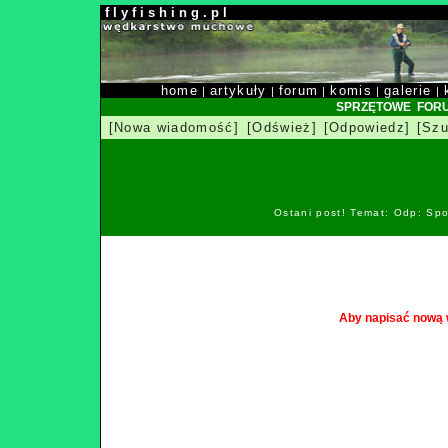
f l y f i s h i n g . p l
home
artykuły
forum
komis
galerie
|
|
|
|
|
SPRZĘTOWE FOR
[Nowa wiadomość]
[Odśwież]
[Odpowiedz]
[Szu
Ostani post! Temat: Odp: Spo
Aby napisać nową 