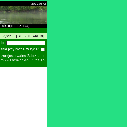
2026.08.08
sklep
szukaj
|
|
liwych]
[REGULAMIN]
sło:
znie przy każdej wizycie:
ie zarejestrowałeś:
Załóż konto
. Czas 2026-08-08 11:52:20.