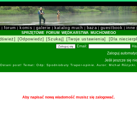
y
forum
komis
galerie
katalog much
baza
guestbook
inne
|
|
|
|
|
|
|
SPRZĘTOWE FORUM WĘDKARSTWA MUCHOWEGO
dśwież]
[Odpowiedz]
[Szukaj]
[Twoje ustawienia]
[Dla niecierp
Email:
Ha
Zaloguj automatyc
Jeśli jeszcze się n
Ostani post! Temat: Odp: Spodniobuty Traper-opinie. Autor: Michał Różycki
Aby napisać nową wiadomość musisz się zalogować.