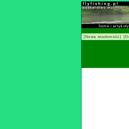
f l y f i s h i n g . p l
home
artykuł
|
[Nowa wiadomość]
[O