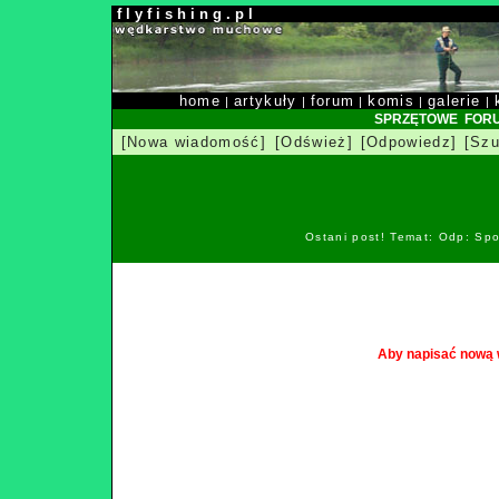
f l y f i s h i n g . p l
home
artykuły
forum
komis
galerie
|
|
|
|
|
SPRZĘTOWE FOR
[Nowa wiadomość]
[Odśwież]
[Odpowiedz]
[Szu
Ostani post! Temat: Odp: Spo
Aby napisać nową 