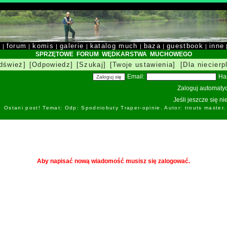
y
forum
komis
galerie
katalog much
baza
guestbook
inne
|
|
|
|
|
|
|
SPRZĘTOWE FORUM WĘDKARSTWA MUCHOWEGO
dśwież]
[Odpowiedz]
[Szukaj]
[Twoje ustawienia]
[Dla niecierp
Email:
Ha
Zaloguj automatyc
Jeśli jeszcze się n
Ostani post! Temat: Odp: Spodniobuty Traper-opinie. Autor: trouts master
Aby napisać nową wiadomość musisz się zalogować.