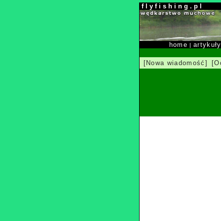
f l y f i s h i n g . p l
home
artykuł
|
[Nowa wiadomość]
[O