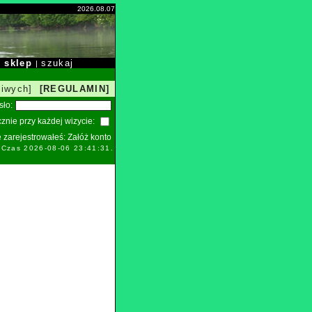
2026.08.07
sklep
szukaj
|
|
liwych]
[REGULAMIN]
sło:
znie przy każdej wizycie:
ie zarejestrowałeś:
Załóż konto
. Czas 2026-08-06 23:41:31.