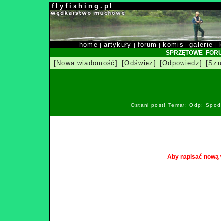
f l y f i s h i n g . p l
home
artykuły
forum
komis
galerie
|
|
|
|
|
SPRZĘTOWE FOR
[Nowa wiadomość]
[Odśwież]
[Odpowiedz]
[Szu
Ostani post! Temat: Odp: Spod
Aby napisać nową 