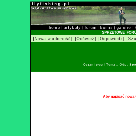
f l y f i s h i n g . p l
home
artykuły
forum
komis
galerie
|
|
|
|
|
SPRZĘTOWE FOR
[Nowa wiadomość]
[Odśwież]
[Odpowiedz]
[Szu
Ostani post! Temat: Odp: Spo
Aby napisać nową 