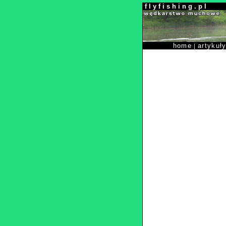
f l y f i s h i n g . p l
home
artykuł
|