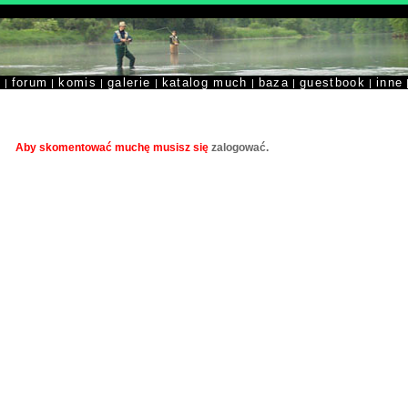
y
forum
komis
galerie
katalog much
baza
guestbook
inne
|
|
|
|
|
|
|
Aby skomentować muchę musisz się
zalogować.