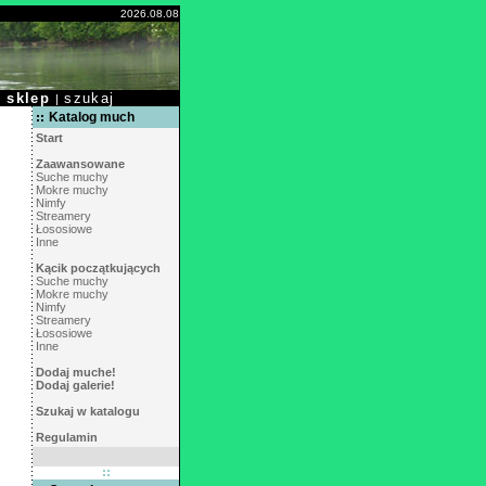
2026.08.08
sklep
szukaj
|
|
Katalog much
Start
Zaawansowane
Suche muchy
Mokre muchy
Nimfy
Streamery
Łososiowe
Inne
Kącik początkujących
Suche muchy
Mokre muchy
Nimfy
Streamery
Łososiowe
Inne
Dodaj muche!
Dodaj galerie!
Szukaj w katalogu
Regulamin