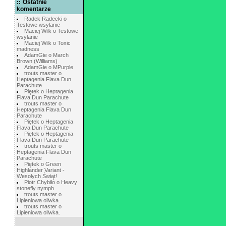
Ostatnie
komentarze
Radek Radecki o
Testowe wsylanie
Maciej Wilk o Testowe
wsylanie
Maciej Wilk o Toxic
madness
AdamGie o March
Brown (Williams)
AdamGie o MPurple
trouts master o
Heptagenia Flava Dun
Parachute
Piętek o Heptagenia
Flava Dun Parachute
trouts master o
Heptagenia Flava Dun
Parachute
Piętek o Heptagenia
Flava Dun Parachute
Piętek o Heptagenia
Flava Dun Parachute
trouts master o
Heptagenia Flava Dun
Parachute
Piętek o Green
Highlander Variant -
Wesołych Świąt!
Piotr Chybiło o Heavy
stonefly nymph
trouts master o
Lipieniowa oliwka.
trouts master o
Lipieniowa oliwka.