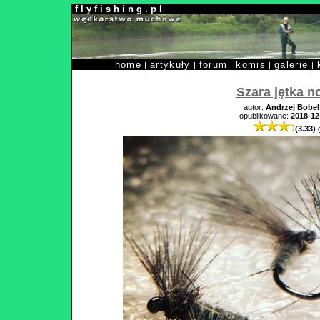
f l y f i s h i n g . p l
home
artykuły
forum
komis
galerie
|
|
|
|
|
Szara jętka no
autor:
Andrzej Bobel
opublikowane:
2018-12
(3.33)