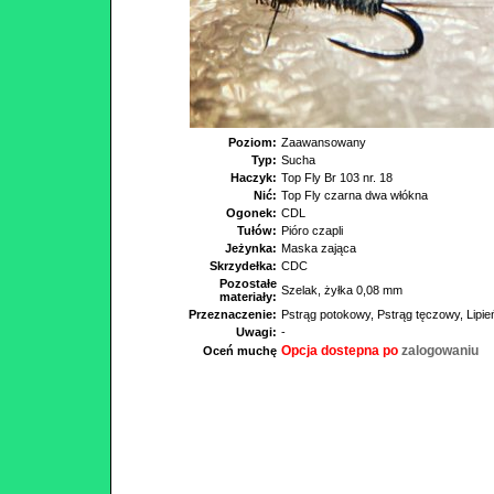
Poziom:
Zaawansowany
Typ:
Sucha
Haczyk:
Top Fly Br 103 nr. 18
Nić:
Top Fly czarna dwa włókna
Ogonek:
CDL
Tułów:
Pióro czapli
Jeżynka:
Maska zająca
Skrzydełka:
CDC
Pozostałe
Szelak, żyłka 0,08 mm
materiały:
Przeznaczenie:
Pstrąg potokowy, Pstrąg tęczowy, Lipień
Uwagi:
-
Opcja dostepna po
zalogowaniu
Oceń muchę