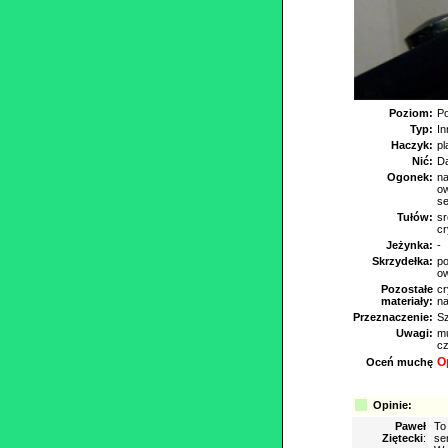
Poziom:
Po
Typ:
In
Haczyk:
pl
Nić:
Da
Ogonek:
na
ow
s
Tułów:
sr
cr
Jeżynka:
-
Skrzydełka:
po
ow
Pozostałe
cr
materiały:
na
Przeznaczenie:
S
Uwagi:
mu
cz
O
Oceń muchę
Opinie:
Paweł
To
Ziętecki
:
se