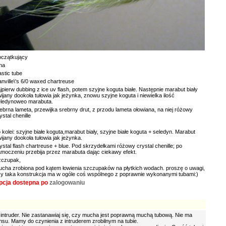
czątkujący
na
astic tube
nville\'s 6/0 waxed chartreuse
jpierw dubbing z ice uv flash, potem szyjne koguta białe. Następnie marabut biały
ijany dookoła tułowia jak jeżynka, znowu szyjne koguta i niewielka ilość
eledynoweo marabuta.
ebrna lameta, przewijka srebrny drut, z przodu lameta ołowiana, na niej różowy
ystal chenille
 kolei: szyjne białe koguta,marabut biały, szyjne białe koguta + seledyn. Marabut
ijany dookoła tułowia jak jeżynka.
ystal flash chartreuse + blue. Pod skrzydełkami różowy crystal chenille; po
moczeniu przebija przez marabuta dając ciekawy efekt.
zczupak,
cha zrobiona pod kątem łowienia szczupaków na płytkich wodach. proszę o uwagi,
y taka konstrukcja ma w ogóle coś wspólnego z poprawnie wykonanymi tubami:)
pcja dostepna po
zalogowaniu
 intruder. Nie zastanawiaj się, czy mucha jest poprawną muchą tubową. Nie ma
nsu. Mamy do czynienia z intruderem zrobilnym na tubie.