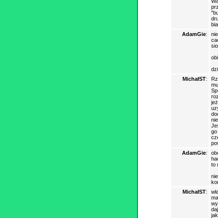
Wa
pr
"b
dr
bi
AdamGie
:
ni
ca
si
ob
dz
MichałST
:
Rz
mu
Sp
ro
je
uz
do
ni
Je
go
cz
po
AdamGie
:
ob
ha
to
ni
ko
MichałST
:
wł
ma
wy
da
ja