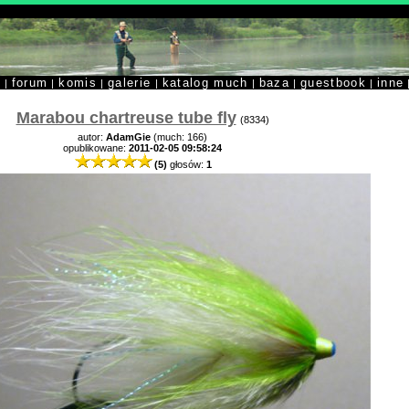
y
forum
komis
galerie
katalog much
baza
guestbook
inne
|
|
|
|
|
|
|
Marabou chartreuse tube fly
(8334)
autor:
AdamGie
(much: 166)
opublikowane:
2011-02-05 09:58:24
(5)
głosów:
1