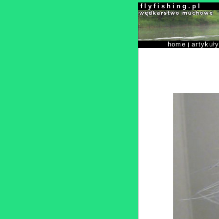
f l y f i s h i n g . p l
home
artykuł
|