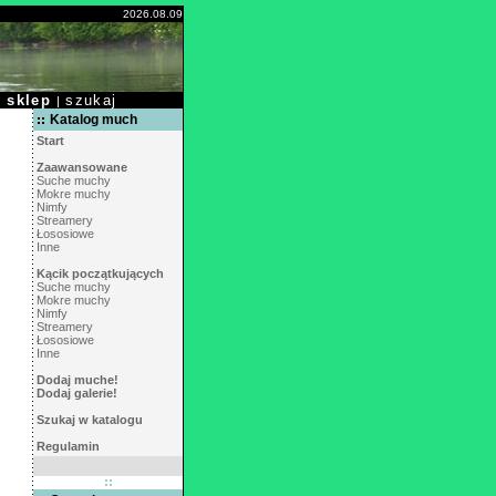
2026.08.09
sklep
szukaj
|
|
Katalog much
Start
Zaawansowane
Suche muchy
Mokre muchy
Nimfy
Streamery
Łososiowe
Inne
Kącik początkujących
Suche muchy
Mokre muchy
Nimfy
Streamery
Łososiowe
Inne
Dodaj muche!
Dodaj galerie!
Szukaj w katalogu
Regulamin