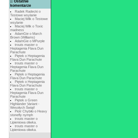
Ostatnie
komentarze
Radek Radecki o
Testowe wsylanie
Maciej Wilk o Testowe
wsylanie
Maciej Wilk o Toxic
madness
AdamGie o March
Brown (Williams)
AdamGie o MPurple
trouts master o
Heptagenia Flava Dun
Parachute
Piętek o Heptagenia
Flava Dun Parachute
trouts master o
Heptagenia Flava Dun
Parachute
Piętek o Heptagenia
Flava Dun Parachute
Piętek o Heptagenia
Flava Dun Parachute
trouts master o
Heptagenia Flava Dun
Parachute
Piętek o Green
Highlander Variant -
Wesołych Świąt!
Piotr Chybiło o Heavy
stonefly nymph
trouts master o
Lipieniowa oliwka.
trouts master o
Lipieniowa oliwka.