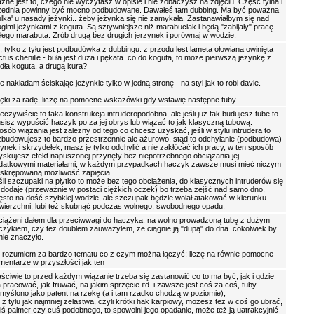
żne jest to, czego nie wyczytasz w opisie i nie zobaczysz na zdjęciu. Część tylna i
zednia powinny być mocno podbudowane. Dawałeś tam dubbing. Ma być poważna
ulka' u nasady jeżynki.. żeby jeżynka się nie zamykała. Zastanawiałbym się nad
ugimi jeżynkami z koguta. Są sztywniejsze niż marabuciak i będą "zabijały" pracę
ałego marabuta. Zrób drugą bez drugich jerzynek i porównaj w wodzie.
e, tylko z tyłu jest podbudówka z dubbingu. z przodu lest lameta ołowiana owinięta
ctus chenille - buła jest duża i pękata. co do koguta, to może pierwszą jeżynkę z
odła koguta, a drugą kura?
ie nakładam ściskając jeżynkie tylko w jedną stronę - na styl jak to robi davie.
ięki za radę, liczę na pomocne wskazówki gdy wstawię następne tuby
eczywiście to taka konstrukcja intruderopodobna, ale jeśli już tak budujesz tube to
sisz wypuścić haczyk po za jej obrys lub wiązać to jak klasyczną tubową.
osób wiązania jest zależny od tego co chcesz uzyskać, jeśli w stylu intrudera to
zbudowujesz to bardzo przestrzennie ale ażurowo, stąd to odchylanie (podbudowa)
żynek i skrzydełek, masz je tylko odchylić a nie zakłócać ich pracy, w ten sposób
yskujesz efekt napuszonej przynęty bez niepotrzebnego obciążania jej
datkowymi materiałami, w każdym przypadkach haczyk zawsze musi mieć niczym
eskrępowaną możliwość zapięcia.
śli szczupaki na płytko to może bez tego obciążenia, do klasycznych intruderów się
 dodaje (przeważnie w postaci ciężkich oczek) bo trzeba zejść nad samo dno,
ęsto na dość szybkiej wodzie, ale szczupak będzie wolał atakować w kierunku
wierzchni, lubi też skubnąć podczas wolnego, swobodnego opadu.
ciążeni dałem dla przeciwwagi do haczyka. na wolno prowadzoną tubę z dużym
czykiem, czy też doublem zauważyłem, że ciągnie ją "dupą" do dna. cokolwiek by
 nie znaczyło.
e rozumiem za bardzo tematu co z czym można łączyć; liczę na równie pomocne
mentarze w przyszłości jak ten
aściwie to przed każdym wiązanie trzeba się zastanowić co to ma być, jak i gdzie
 pracować, jak fruwać, na jakim sprzęcie itd. i zawsze jest coś za coś, tuby
myślono jako patent na rzekę (a i tam rzadko chodzą w poziomie),
j z tyłu jak najmniej żelastwa, czyli krótki hak karpiowy, możesz też w coś go ubrać,
kiś palmer czy cuś podobnego, to spowolni jego opadanie, może też ją uatrakcyjnić