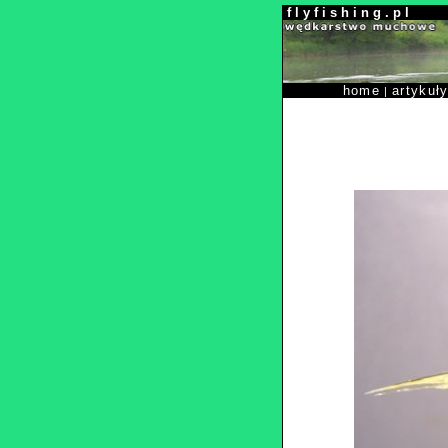
f l y f i s h i n g . p l
home
artykuł
|