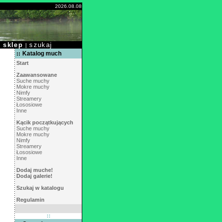
2026.08.08
sklep
szukaj
|
|
Katalog much
Start
Zaawansowane
Suche muchy
Mokre muchy
Nimfy
Streamery
Łososiowe
Inne
Kącik początkujących
Suche muchy
Mokre muchy
Nimfy
Streamery
Łososiowe
Inne
Dodaj muche!
Dodaj galerie!
Szukaj w katalogu
Regulamin