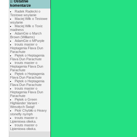
Ostatnie
komentarze
Radek Radecki o
Testowe wsylanie
Maciej Wilk o Testowe
wsylanie
Maciej Wilk o Toxic
madness
AdamGie o March
Brown (Williams)
AdamGie o MPurple
trouts master o
Heptagenia Flava Dun
Parachute
Piętek o Heptagenia
Flava Dun Parachute
trouts master o
Heptagenia Flava Dun
Parachute
Piętek o Heptagenia
Flava Dun Parachute
Piętek o Heptagenia
Flava Dun Parachute
trouts master o
Heptagenia Flava Dun
Parachute
Piętek o Green
Highlander Variant -
Wesołych Świąt!
Piotr Chybiło o Heavy
stonefly nymph
trouts master o
Lipieniowa oliwka.
trouts master o
Lipieniowa oliwka.