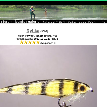
y
forum
komis
galerie
katalog much
baza
guestbook
inne
|
|
|
|
|
|
|
Rybka
(9604)
autor:
Paweł Gibadło
(much: 40)
opublikowane:
2012-12-11 20:47:35
(5)
głosów:
3