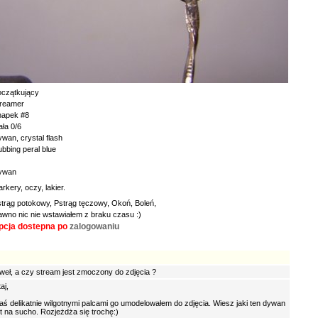
czątkujący
treamer
napek #8
ała 0/6
wan, crystal flash
bbing peral blue
ywan
rkery, oczy, lakier.
trąg potokowy, Pstrąg tęczowy, Okoń, Boleń,
wno nic nie wstawiałem z braku czasu :)
pcja dostepna po
zalogowaniu
weł, a czy stream jest zmoczony do zdjęcia ?
aj,
aś delikatnie wilgotnymi palcami go umodelowałem do zdjęcia. Wiesz jaki ten dywan
st na sucho. Rozjeżdża się trochę:)