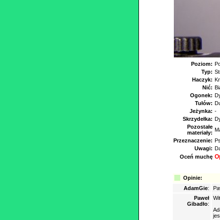
Poziom:
Po
Typ:
S
Haczyk:
K
Nić:
Bi
Ogonek:
Dy
Tułów:
Du
Jeżynka:
-
Skrzydełka:
D
Pozostałe
Ma
materiały:
Przeznaczenie:
Ps
Uwagi:
Da
O
Oceń muchę
Opinie:
AdamGie
:
Pa
Paweł
Wit
Gibadło
:
Ad
je