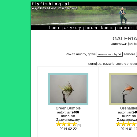
f l y f i s h i n g . p l
home
artykuły
forum
komis
galerie
|
|
|
|
|
GALERIA
autorstwa:
jan b
Pokaż muchy, gdzie
zawiera
sortuj po:
nazwie
,
autorze
,
oce
Green Bumble
Grenadie
autor:
jan2406
autor:
jan24
much: 98
much: 98
Zaawansowany
Zaawansowa
[9]
2014-02-22
2014-01-1