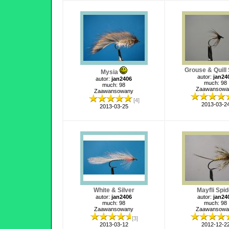
Grouse & Quill 
Mysia
autor:
jan24
autor:
jan2406
much: 98
much: 98
Zaawansowa
Zaawansowany
[4]
2013-03-2
2013-03-25
White & Silver
Mayfli Spid
autor:
jan2406
autor:
jan24
much: 98
much: 98
Zaawansowany
Zaawansowa
[3]
2013-03-12
2012-12-2