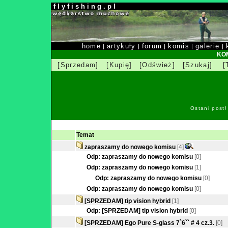
f l y f i s h i n g . p l
home
artykuły
forum
komis
galerie
|
|
|
|
|
KOM
[Sprzedam]
[Kupię]
[Odśwież]
[Szukaj]
[
Ostani post
Temat
zapraszamy do nowego komisu
[4]
Odp: zapraszamy do nowego komisu
[0]
Odp: zapraszamy do nowego komisu
[1]
Odp: zapraszamy do nowego komisu
[0]
Odp: zapraszamy do nowego komisu
[0]
[SPRZEDAM] tip vision hybrid
[1]
Odp: [SPRZEDAM] tip vision hybrid
[0]
[SPRZEDAM] Ego Pure S-glass 7`6`` # 4 cz.3.
[0]