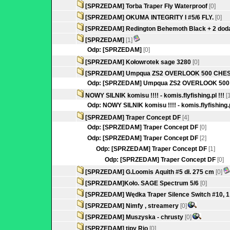
[SPRZEDAM] Torba Traper Fly Waterproof
[0]
[SPRZEDAM] OKUMA INTEGRITY I #5/6 FLY.
[0]
[SPRZEDAM] Redington Behemoth Black + 2 doda
[SPRZEDAM]
[1]
Odp: [SPRZEDAM]
[0]
[SPRZEDAM] Kołowrotek sage 3280
[0]
[SPRZEDAM] Umpqua ZS2 OVERLOOK 500 CHES
Odp: [SPRZEDAM] Umpqua ZS2 OVERLOOK 500
NOWY SILNIK komisu !!!! - komis.flyfishing.pl !!!
[
Odp: NOWY SILNIK komisu !!!! - komis.flyfishing.p
[SPRZEDAM] Traper Concept DF
[4]
Odp: [SPRZEDAM] Traper Concept DF
[0]
Odp: [SPRZEDAM] Traper Concept DF
[2]
Odp: [SPRZEDAM] Traper Concept DF
[1]
Odp: [SPRZEDAM] Traper Concept DF
[0]
[SPRZEDAM] G.Loomis Aquith #5 dł. 275 cm
[0]
[SPRZEDAM]Koło. SAGE Spectrum 5/6
[0]
[SPRZEDAM] Wędka Traper Silence Switch #10, 1 
[SPRZEDAM] Nimfy , streamery
[0]
[SPRZEDAM] Muszyska - chrusty
[0]
[SPRZEDAM] tipy Rio
[0]