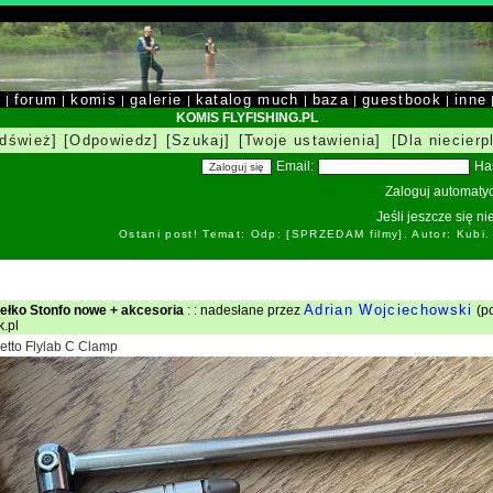
y
forum
komis
galerie
katalog much
baza
guestbook
inne
|
|
|
|
|
|
|
KOMIS FLYFISHING.PL
dśwież]
[Odpowiedz]
[Szukaj]
[Twoje ustawienia]
[Dla niecierp
Email:
Ha
Zaloguj automatyc
Jeśli jeszcze się n
Ostani post! Temat: Odp: [SPRZEDAM filmy]. Autor: Kubi
Adrian Wojciechowski
łko Stonfo nowe + akcesoria
: : nadesłane przez
(po
k.pl
etto Flylab C Clamp