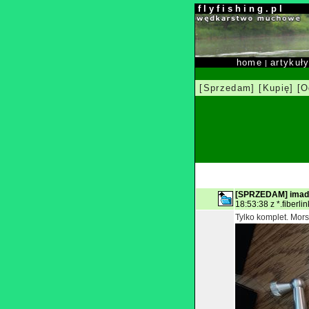
f l y f i s h i n g . p l
home
artykuł
|
[Sprzedam]
[Kupię]
[O
[SPRZEDAM] imade
18:53:38 z *.fiberlin
Tylko komplet. Mors