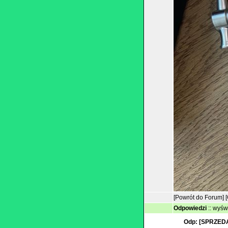
[Powrót do Forum]
Odpowiedzi
::
wyświ
Odp: [SPRZEDA