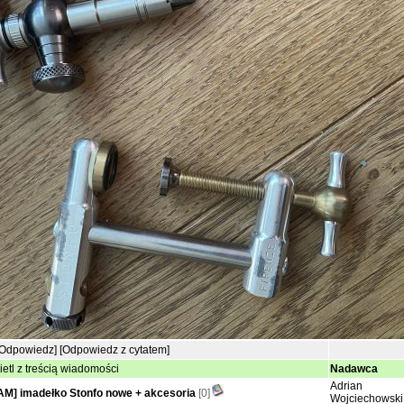
[Odpowiedz]
[Odpowiedz z cytatem]
etl z treścią wiadomości
Nadawca
Adrian
M] imadełko Stonfo nowe + akcesoria
[0]
Wojciechowski