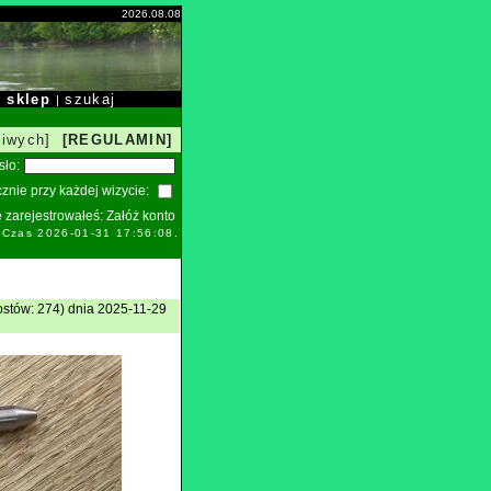
2026.08.08
sklep
szukaj
|
|
liwych]
[REGULAMIN]
sło:
znie przy każdej wizycie:
ie zarejestrowałeś:
Załóż konto
. Czas 2026-01-31 17:56:08.
stów: 274) dnia 2025-11-29