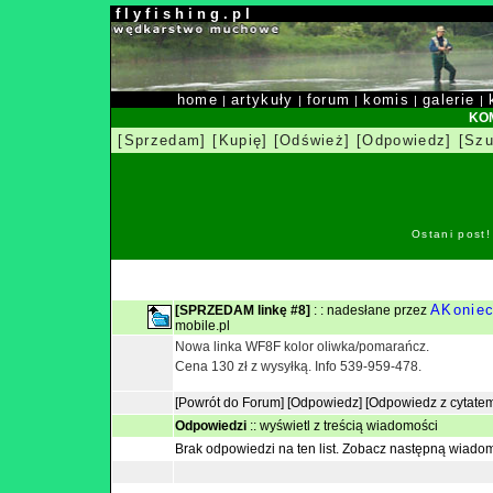
f l y f i s h i n g . p l
home
artykuły
forum
komis
galerie
|
|
|
|
|
KOM
[Sprzedam]
[Kupię]
[Odśwież]
[Odpowiedz]
[Szu
Ostani post
AKonie
[SPRZEDAM linkę #8]
: : nadesłane przez
mobile.pl
Nowa linka WF8F kolor oliwka/pomarańcz.
Cena 130 zł z wysyłką. Info 539-959-478.
[Powrót do Forum]
[Odpowiedz]
[Odpowiedz z cytate
Odpowiedzi
::
wyświetl z treścią wiadomości
Brak odpowiedzi na ten list.
Zobacz następną wiado