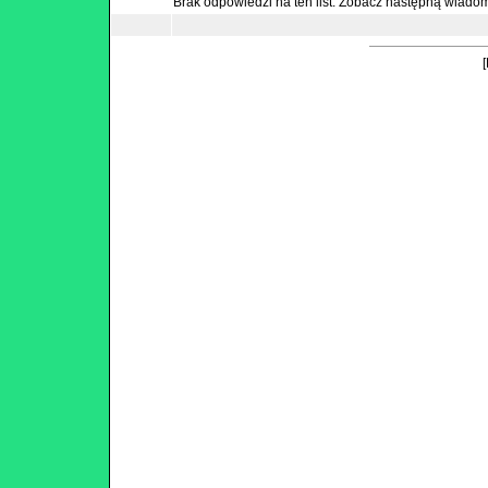
Brak odpowiedzi na ten list.
Zobacz następną wiado