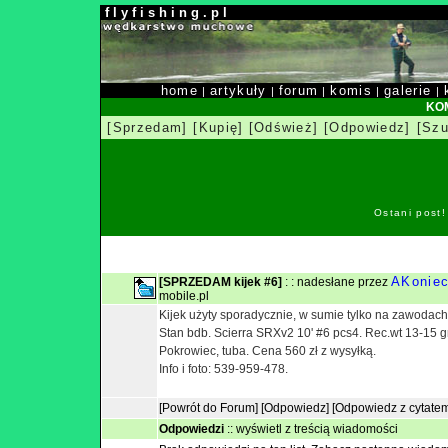
f l y f i s h i n g . p l
home
artykuły
forum
komis
galerie
|
|
|
|
|
KOM
[Sprzedam]
[Kupię]
[Odśwież]
[Odpowiedz]
[Szu
Ostani post
AKonie
[SPRZEDAM kijek #6]
: : nadesłane przez
mobile.pl
Kijek użyty sporadycznie, w sumie tylko na zawodach
Stan bdb. Scierra SRXv2 10' #6 pcs4. Rec.wt 13-15 
Pokrowiec, tuba. Cena 560 zł z wysyłką.
Info i foto: 539-959-478.
[Powrót do Forum]
[Odpowiedz]
[Odpowiedz z cytate
Odpowiedzi
::
wyświetl z treścią wiadomości