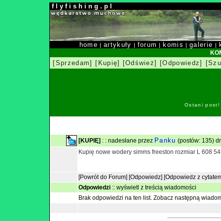
f l y f i s h i n g . p l
home
artykuły
forum
komis
galerie
|
|
|
|
|
KOM
[Sprzedam]
[Kupię]
[Odśwież]
[Odpowiedz]
[Szu
Ostani post
Panku
[KUPIĘ]
: : nadesłane przez
(postów: 135) dn
Kupię nowe wodery simms freeston rozmiar L 608 5
[Powrót do Forum]
[Odpowiedz]
[Odpowiedz z cytate
Odpowiedzi
::
wyświetl z treścią wiadomości
Brak odpowiedzi na ten list.
Zobacz następną wiado