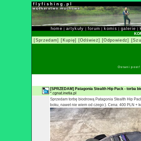
f l y f i s h i n g . p l
home
artykuły
forum
komis
galerie
|
|
|
|
|
KOM
[Sprzedam]
[Kupię]
[Odśwież]
[Odpowiedz]
[Szu
Ostani post
[SPRZEDAM] Patagonia Stealth Hip Pack - torba b
*.cgnat.inetia.pl
Sprzedam torbę biodrową Patagonia Stealth Hip Pack
boku, nawet nie wiem od czego:). Cena: 400 PLN + kos