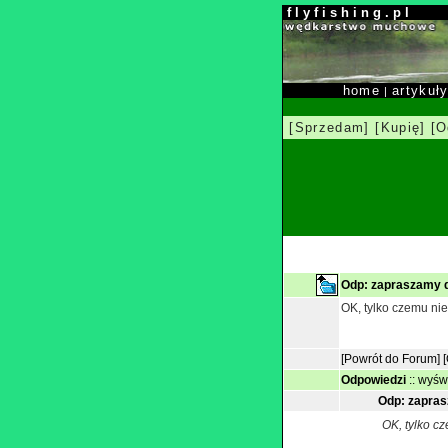
f l y f i s h i n g . p l
home
artykuł
|
[Sprzedam]
[Kupię]
[O
Odp: zapraszamy 
OK, tylko czemu ni
[Powrót do Forum]
Odpowiedzi
::
wyświ
Odp: zapra
OK, tylko c