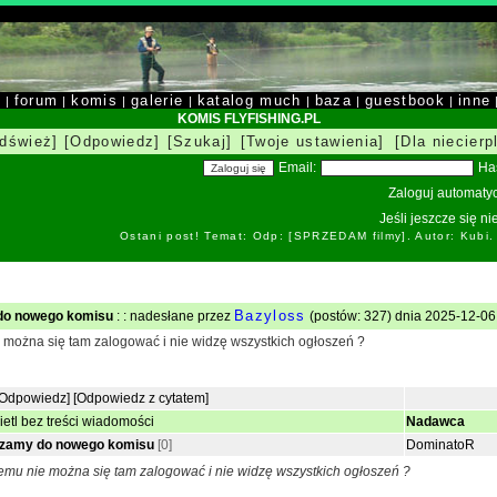
y
forum
komis
galerie
katalog much
baza
guestbook
inne
|
|
|
|
|
|
|
KOMIS FLYFISHING.PL
dśwież]
[Odpowiedz]
[Szukaj]
[Twoje ustawienia]
[Dla niecierp
Email:
Ha
Zaloguj automatyc
Jeśli jeszcze się n
Ostani post! Temat: Odp: [SPRZEDAM filmy]. Autor: Kubi
Bazyloss
do nowego komisu
: : nadesłane przez
(postów: 327) dnia 2025-12-06 
e można się tam zalogować i nie widzę wszystkich ogłoszeń ?
[Odpowiedz]
[Odpowiedz z cytatem]
etl bez treści wiadomości
Nadawca
szamy do nowego komisu
[0]
DominatoR
zemu nie można się tam zalogować i nie widzę wszystkich ogłoszeń ?