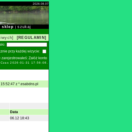
2026.08.07
sklep
szukaj
|
|
liwych]
[REGULAMIN]
sło:
znie przy każdej wizycie:
ie zarejestrowałeś:
Załóż konto
. Czas 2026-01-31 17:56:08.
15:52:47 z *.esabdns.pl
Data
06.12 18:43