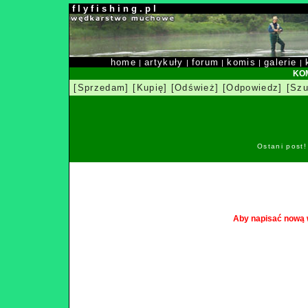
f l y f i s h i n g . p l
home
artykuły
forum
komis
galerie
|
|
|
|
|
KOM
[Sprzedam]
[Kupię]
[Odśwież]
[Odpowiedz]
[Szu
Ostani post
Aby napisać nową 