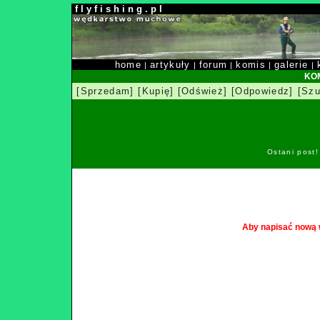
f l y f i s h i n g . p l
home
artykuły
forum
komis
galerie
|
|
|
|
|
KOM
[Sprzedam]
[Kupię]
[Odśwież]
[Odpowiedz]
[Szu
Ostani post
Aby napisać nową 