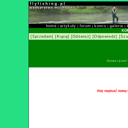
f l y f i s h i n g . p l
home
artykuły
forum
komis
galerie
|
|
|
|
|
KOM
[Sprzedam]
[Kupię]
[Odśwież]
[Odpowiedz]
[Szu
Ostani post
Aby napisać nową 