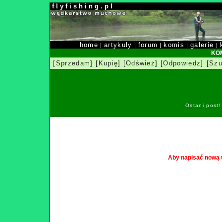
f l y f i s h i n g . p l
home
artykuły
forum
komis
galerie
|
|
|
|
|
KOM
[Sprzedam]
[Kupię]
[Odśwież]
[Odpowiedz]
[Szu
Ostani post
Aby napisać nową 