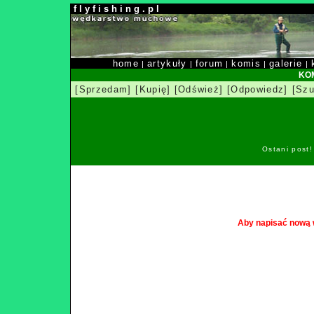
f l y f i s h i n g . p l
home
artykuły
forum
komis
galerie
|
|
|
|
|
KOM
[Sprzedam]
[Kupię]
[Odśwież]
[Odpowiedz]
[Szu
Ostani post
Aby napisać nową 