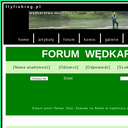
f l y f i s h i n g . p l
|
|
|
|
|
home
artykuły
forum
komis
galerie
FORUM WĘDKA
[Nowa wiadomość]
[Odśwież]
[Odpowiedz]
[Szuk
Email:
Ostani post! Temat: Odp: Zawody na Rabie w najbliższy