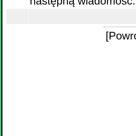
następną wiadomość.
[Powr