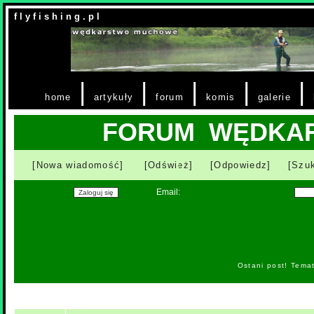
f l y f i s h i n g . p l
|
|
|
|
|
home
artykuły
forum
komis
galerie
FORUM WĘDKA
[Nowa wiadomość]
[Odśwież]
[Odpowiedz]
[Szuk
Email:
Ostani post! Tema