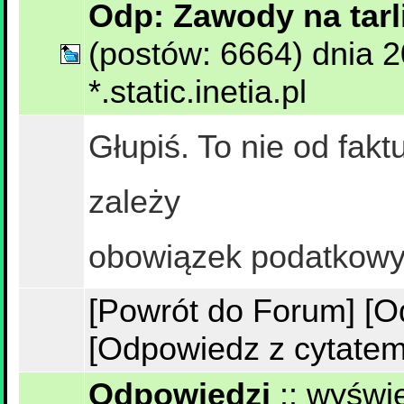
Odp: Zawody na tar
(postów: 6664) dnia 
*.static.inetia.pl
Głupiś. To nie od fak
zależy
obowiązek podatkowy
[Powrót do Forum]
[O
[Odpowiedz z cytatem
Odpowiedzi
::
wyświe