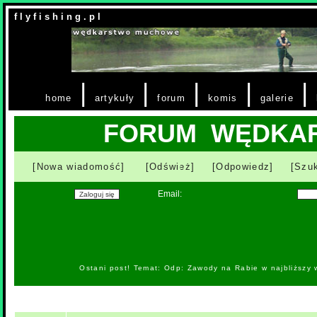
f l y f i s h i n g . p l
|
|
|
|
|
home
artykuły
forum
komis
galerie
FORUM WĘDKA
[Nowa wiadomość]
[Odśwież]
[Odpowiedz]
[Szuk
Email:
Ostani post! Temat: Odp: Zawody na Rabie w najbliższy