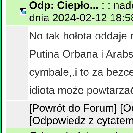
Odp: Ciepło...
: : na
dnia 2024-02-12 18:58:
No tak hołota oddaje 
Putina Orbana i Arabsk
cymbale,.i to za bezce
idiota może powtarzać
[Powrót do Forum]
[O
[Odpowiedz z cytatem