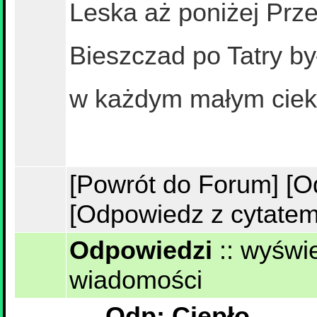
Leska aż poniżej Prz
Bieszczad po Tatry b
w każdym małym ciek
[Powrót do Forum]
[O
[Odpowiedz z cytatem
Odpowiedzi
::
wyświe
wiadomości
Odp: Ciepło...