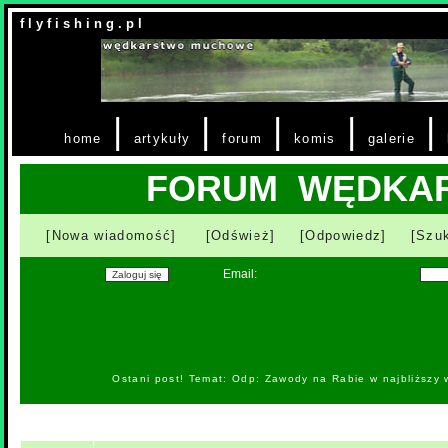
f l y f i s h i n g . p l
|
|
|
|
|
home
artykuły
forum
komis
galerie
FORUM WĘDKA
[Nowa wiadomość]
[Odśwież]
[Odpowiedz]
[Szuk
Email:
Ostani post! Temat: Odp: Zawody na Rabie w najbliższy