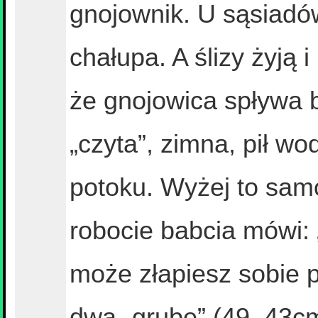
gnojownik. U sąsiadów
chałupa. A ślizy żyją i
że gnojowica spływa 
„czyta”, zimna, pił w
potoku. Wyżej to sam
robocie babcia mówi: 
może złapiesz sobie ps
dwa „grube” (49, 43cm